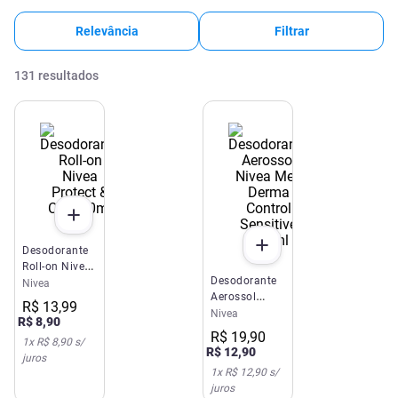
Relevância
Filtrar
131
resultados
Desodorante
Roll-on Nivea
Desodorante
Protect & Care
Nivea
Aerossol
50ml
R$
13
,
99
Nivea Men
Nivea
R$
8
,
90
Derma
R$
19
,
90
1
x
R$ 8,90
s/
Control
R$
12
,
90
juros
Sensitive
1
x
R$ 12,90
s/
150ml
juros