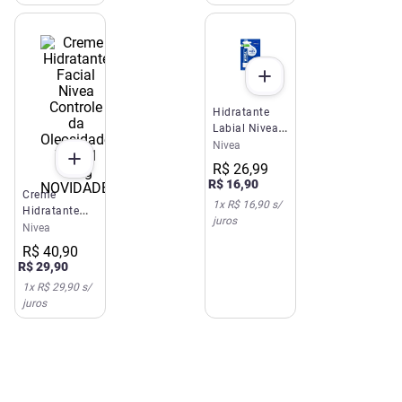
Hidratante
Labial Nivea
Original Care
Nivea
4,8g
R$
26
,
99
R$
16
,
90
NOVIDADE
Creme
1
x
R$ 16,90
s/
Hidratante
juros
Facial Nivea
Nivea
Controle da
R$
40
,
90
Oleosidade 7
R$
29
,
90
em 1 100g
1
x
R$ 29,90
s/
juros