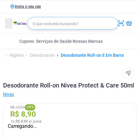
Insira o seu cep
Cupons
Serviços de Saúde
Nossas Marcas
Higiene
Desodorante
Desodorante Roll-on E Em Barra
Desodorante Roll-on Nivea Protect & Care 50ml
Nivea
-
36
%
R$
13
,
99
R$
8
,
90
1
x
R$ 8,90
s/ juros
Carregando...