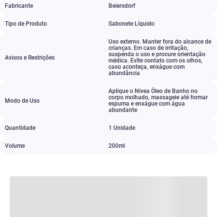
Fabricante
Beiersdorf
Tipo de Produto
Sabonete Líquido
Uso externo. Manter fora do alcance de
crianças. Em caso de irritação
,
suspenda o uso e procure orientação
Avisos e Restrições
médica. Evite contato com os olhos
,
caso aconteça
,
enxágue com
abundância
Aplique o Nivea Óleo de Banho no
corpo molhado
,
massageie até formar
Modo de Uso
espuma e enxágue com água
abundante
Quantidade
1 Unidade
Volume
200ml