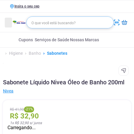
Insira o seu cep
Cupons
Serviços de Saúde
Nossas Marcas
Higiene
Banho
Sabonetes
Sabonete Líquido Nivea Óleo de Banho 200ml
Nivea
-
21
%
R$
41
,
90
R$
32
,
90
1
x
R$ 32,90
s/ juros
Carregando...