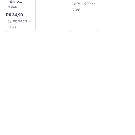
Íntimo
1
x
R$ 16,90
s/
Líquido Nivea
Nivea
juros
Suave 250ml
R$
24
,
90
1
x
R$ 24,90
s/
juros