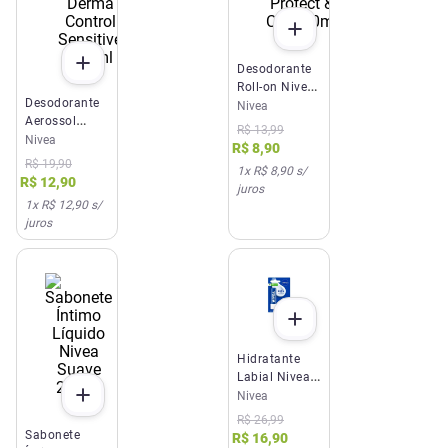
Desodorante
Roll-on Nivea
Desodorante
Protect & Care
Nivea
Aerossol
50ml
R$
13
,
99
Nivea Men
Nivea
R$
8
,
90
Derma
R$
19
,
90
1
x
R$ 8,90
s/
Control
R$
12
,
90
juros
Sensitive
1
x
R$ 12,90
s/
150ml
juros
Hidratante
Labial Nivea
Original Care
Nivea
4,8g
R$
26
,
99
Sabonete
R$
16
,
90