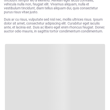
tincidunt tempor leo a eleifend. Aenean eget lacus convallis,
vehicula nulla non, feugiat elit. Vivamus aliquam, nulla et
vestibulum tincidunt, diam tellus aliquam dui, quis consectetur
purus risus vitae justo.
Duis ar cu risus, vulputate sed nisl nec, mollis ultrices risus. Ipsum
dolor sit amet, consectetur adipiscing elit. Curabitur eget iaculis
ante, et lacinia est. Duis ac libero eget enim rhoncus feugiat. Donec
auctor odio mauris, in sagittis tortor condimentum condimentum.