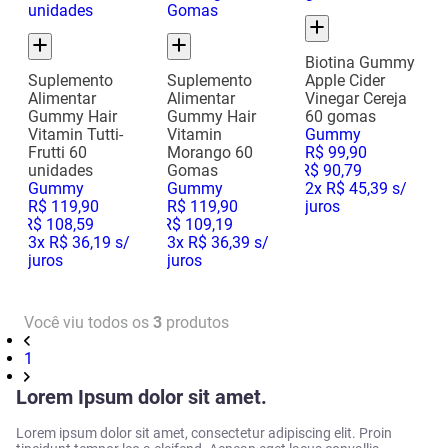
Biotina Gummy
Suplemento
Suplemento
Apple Cider
Alimentar
Alimentar
Vinegar Cereja
Gummy Hair
Gummy Hair
60 gomas
Vitamin Tutti-
Vitamin
Gummy
Frutti 60
Morango 60
R$
99
,
90
unidades
Gomas
R$
90
,
79
Gummy
Gummy
2
x
R$ 45,39
s/
R$
119
,
90
R$
119
,
90
juros
R$
108
,
59
R$
109
,
19
3
x
R$ 36,19
s/
3
x
R$ 36,39
s/
juros
juros
Você viu todos os
3
produtos
1
Lorem Ipsum dolor sit amet.
Lorem ipsum dolor sit amet, consectetur adipiscing elit. Proin