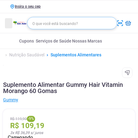
Insira o seu cep
Cupons
Serviços de Saúde
Nossas Marcas
Nutrição Saudável
Suplementos Alimentares
Suplemento Alimentar Gummy Hair Vitamin
Morango 60 Gomas
Gummy
-
9
%
R$
119
,
90
R$
109
,
19
3
x
R$ 36,39
s/ juros
Carregando...