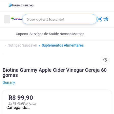
Insira o seu cep
Cupons
Serviços de Saúde
Nossas Marcas
Nutrição Saudável
Suplementos Alimentares
Biotina Gummy Apple Cider Vinegar Cereja 60
gomas
Gummy
R$
99
,
90
2
x
R$ 49,95
s/ juros
Carregando...