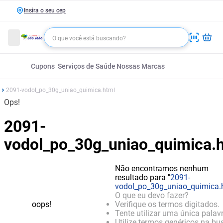
Insira o seu cep
Cupons
Serviços de Saúde
Nossas Marcas
2091-vodol_po_30g_uniao_quimica.html
Ops!
2091-
vodol_po_30g_uniao_quimica.
Não encontramos nenhum
resultado para "
2091-
vodol_po_30g_uniao_quimica.
O que eu devo fazer?
oops!
Verifique os termos digitados.
Tente utilizar uma única palavr
Utilize termos genéricos na bu