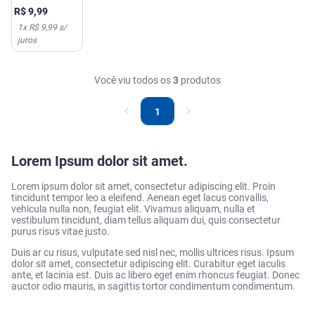
Aerado 50g
R$
9
,
99
1
x
R$ 9,99
s/
juros
Você viu todos os
3
produtos
1
Lorem Ipsum dolor sit amet.
Lorem ipsum dolor sit amet, consectetur adipiscing elit. Proin
tincidunt tempor leo a eleifend. Aenean eget lacus convallis,
vehicula nulla non, feugiat elit. Vivamus aliquam, nulla et
vestibulum tincidunt, diam tellus aliquam dui, quis consectetur
purus risus vitae justo.
Duis ar cu risus, vulputate sed nisl nec, mollis ultrices risus. Ipsum
dolor sit amet, consectetur adipiscing elit. Curabitur eget iaculis
ante, et lacinia est. Duis ac libero eget enim rhoncus feugiat. Donec
auctor odio mauris, in sagittis tortor condimentum condimentum.