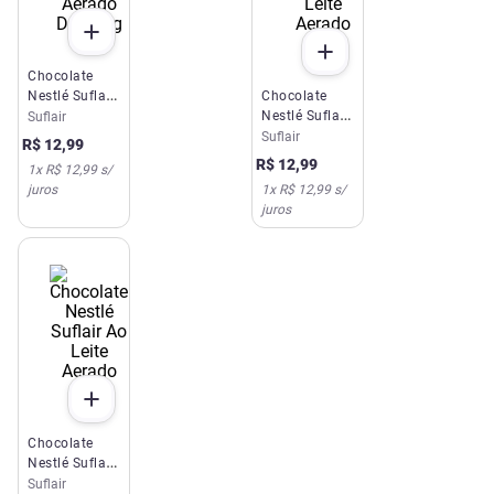
Chocolate
Nestlé Suflair
Chocolate
Aerado Duo
Nestlé Suflair
Suflair
80g
Ao Leite
Suflair
R$
12
,
99
Aerado 80g
R$
12
,
99
1
x
R$ 12,99
s/
juros
1
x
R$ 12,99
s/
juros
Chocolate
Nestlé Suflair
Ao Leite
Suflair