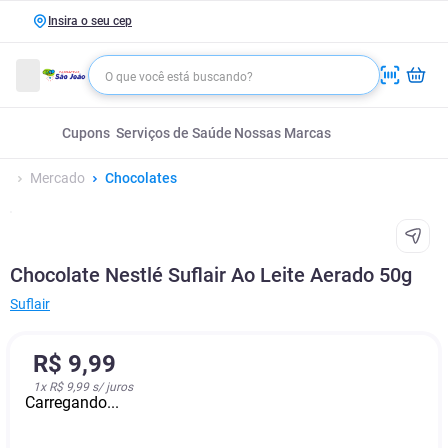
Insira o seu cep
Cupons
Serviços de Saúde
Nossas Marcas
Mercado
Chocolates
Chocolate Nestlé Suflair Ao Leite Aerado 50g
Suflair
R$
9
,
99
1
x
R$ 9,99
s/ juros
Carregando...