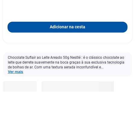
Adicionar na cesta
Chocolate Suflair ao Leite Areado 50g Nestlé : é o clássico chocolate ao
leite que derrete suavemente na boca graças à sua exclusiva tecnologia
de bolhas de ar. Com uma textura aerada inconfundível e...
Ver mais
Suflair
R$
9
,
99
Adicionar à cesta
1
x