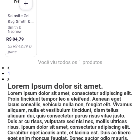
Solosite Gel
85g Smith &
Nephew
Smith &
Nephew
R$
84
,
79
2
x
R$ 42,39
s/
juros
Você viu todos os
1
produtos
1
Lorem Ipsum dolor sit amet.
Lorem ipsum dolor sit amet, consectetur adipiscing elit.
Proin tincidunt tempor leo a eleifend. Aenean eget
lacus convallis, vehicula nulla non, feugiat elit. Vivamus
aliquam, nulla et vestibulum tincidunt, diam tellus
aliquam dui, quis consectetur purus risus vitae justo.
Duis ar cu risus, vulputate sed nisl nec, mollis ultrices
risus. Ipsum dolor sit amet, consectetur adipiscing elit.
Curabitur eget iaculis ante, et lacinia est. Duis ac libero
eget enim rhoncus feugiat. Donec auctor odio mauris,