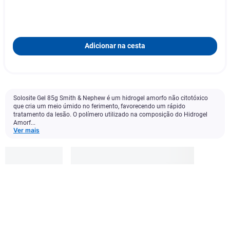
Adicionar na cesta
Solosite Gel 85g Smith & Nephew é um hidrogel amorfo não citotóxico
que cria um meio úmido no ferimento, favorecendo um rápido
tratamento da lesão. O polímero utilizado na composição do Hidrogel
Amorf...
Ver mais
Smith &
Nephew
R$
84
,
79