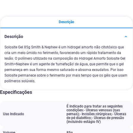
Descrição
Descrição
Solosite Gel 85g Smith & Nephew é um hidrogel amorfo não citotóxico que
cria um meio úmido no ferimento, favorecendo um rápido tratamento da
lesão. O polímero utilizado na composição do Hidrogel Amorfo Solosite Gel
Smith+Nephew é um agente de 'tumefação' de água, que permite que o gel
permaneça em sua forma mesmo saturado e absorva exsudatos. Por isso
Solosite permanece sobre o ferimento por mais tempo que os géis que usam
polímeros solúveis.
Especificações
É indicado para tratar as seguintes
condições:- Úlceras venosas (nas
Uso Indicado
pernas);- Incisões cirúrgicas;- Úlceras
de pé diabético;- Úlceras de pressão
(incluindo estágio IV)
Volume
85g