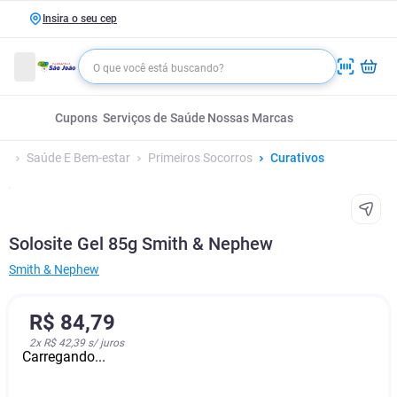
Insira o seu cep
Cupons
Serviços de Saúde
Nossas Marcas
Saúde E Bem-estar
Primeiros Socorros
Curativos
Solosite Gel 85g Smith & Nephew
Smith & Nephew
R$
84
,
79
2
x
R$ 42,39
s/ juros
Carregando...