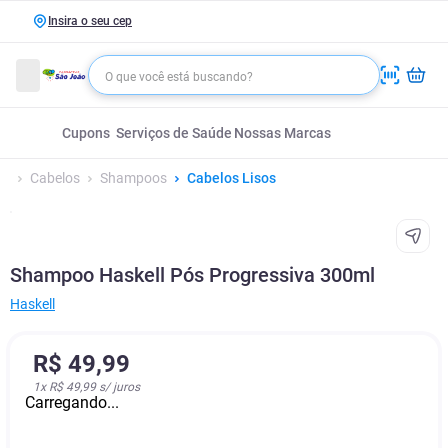
Insira o seu cep
Cupons
Serviços de Saúde
Nossas Marcas
Cabelos
Shampoos
Cabelos Lisos
Shampoo Haskell Pós Progressiva 300ml
Haskell
R$
49
,
99
1
x
R$ 49,99
s/ juros
Carregando...