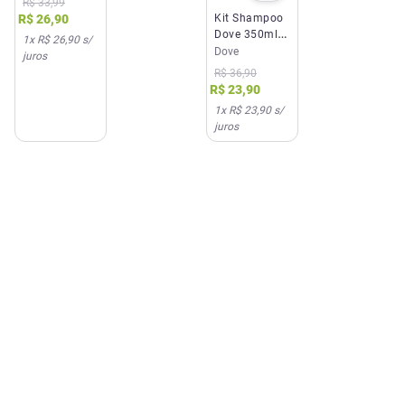
R$
33
,
99
270ml
Kit Shampoo
R$
26
,
90
Dove 350ml +
1
x
R$ 26,90
s/
Condicionador
Dove
juros
Dove Bond
R$
36
,
90
Intense Repair
R$
23
,
90
150ml
1
x
R$ 23,90
s/
juros