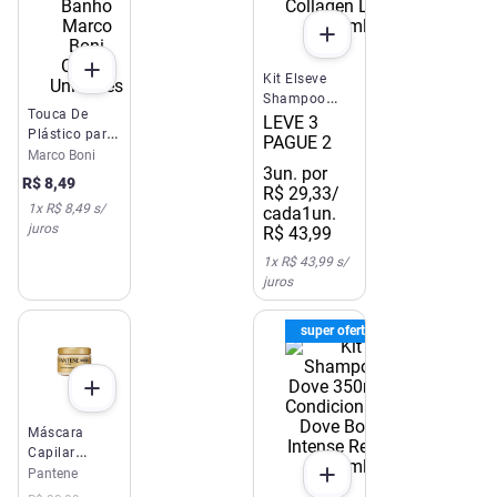
Kit Elseve
Shampoo
Touca De
385ml +
LEVE 3
Plástico para
Condicionador
PAGUE 2
Banho Marco
Marco Boni
Collagen
3
un. por
Boni Com 2
Lifter 170ml
R$
8
,
49
R$
29
,
33
/
Unidades
1
x
R$ 8,49
s/
cada
1un.
juros
R$
43
,
99
1
x
R$ 43,99
s/
juros
super oferta
Máscara
Capilar
Pantene Pro-
Pantene
V Hidratação