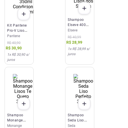
Shampoo
Elseve 400ml
Kit Pantene
Lisos dos
Elseve
Pro-V Liso
Sonhos
Extremo
Pantene
R$
40
,
99
Shampoo
R$
28
,
99
R$
40
,
90
350ml +
R$
30
,
90
1
x
R$ 28,99
s/
Condicionador
juros
1
x
R$ 30,90
s/
175ml
juros
Shampoo
Shampoo
Monange
Seda Liso
Lisos Te
Perfeito
Monange
Seda