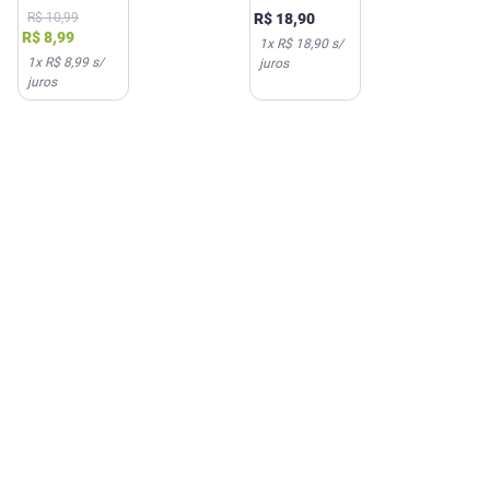
Quero 325ml
325ml
R$
10
,
99
R$
18
,
90
R$
8
,
99
1
x
R$ 18,90
s/
1
x
R$ 8,99
s/
juros
juros