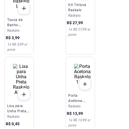
Kit Tintura
Raskalo
Raskalo
Touca de
R$
27
,
99
Banho
1
x
R$ 27,99
s/
Raskalo Luxo
Raskalo
juros
R$
3
,
99
1
x
R$ 3,99
s/
juros
Porta
Acetona
Lixa para
Raskalo
Raskalo
Unha Preta
180ml
R$
13
,
99
Raskalo
Raskalo
1
x
R$ 13,99
s/
Avulsa
R$
0
,
45
juros