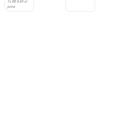
1
x
R$ 0,45
s/
juros