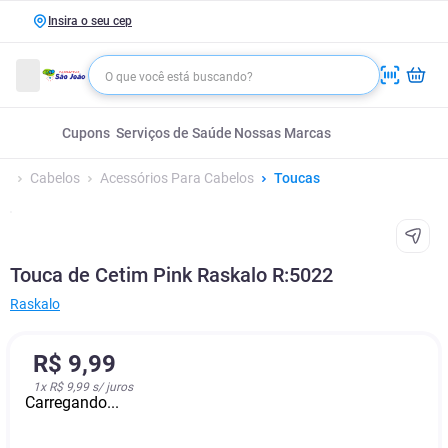
Insira o seu cep
Cupons
Serviços de Saúde
Nossas Marcas
Cabelos
Acessórios Para Cabelos
Toucas
Touca de Cetim Pink Raskalo R:5022
Raskalo
R$
9
,
99
1
x
R$ 9,99
s/ juros
Carregando...