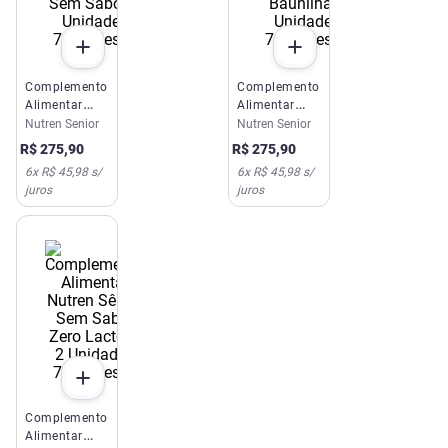
Complemento
Complemento
Alimentar
Alimentar
Nutren Sênior
Nutren Sênior
Nutren Senior
Nutren Senior
Sem Sabor 2
Baunilha 2
R$
275
,
90
R$
275
,
90
Unidades
Unidades
6
x
R$ 45,98
s/
6
x
R$ 45,98
s/
740g Nestlé
740g Nestlé
juros
juros
Complemento
Alimentar