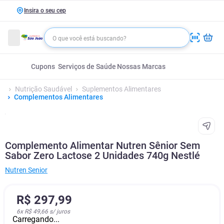
Insira o seu cep
Cupons
Serviços de Saúde
Nossas Marcas
Nutrição Saudável
Suplementos Alimentares
Complementos Alimentares
Complemento Alimentar Nutren Sênior Sem
Sabor Zero Lactose 2 Unidades 740g Nestlé
Nutren Senior
R$
297
,
99
6
x
R$ 49,66
s/ juros
Carregando...