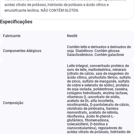
acidez citrato de potássio, hidróxido de potássio e ácido cítrico e
emulsificante lecitina. NÃO CONTÉM GLÚTEN.
Especificações
Fabricante
Nestlé
Contém leite e derivados e derivados de
Componentes Alérgicos
soja. Diabéticos: Contém glicose.
Galactosêmicos. Contém galactose
Leite integral
,
concentrado proteico de
soro de leite
,
maltodextrina
,
minerais
(citrato de cálcio
,
sais de magnésio do
ácido cítrico
,
pirofosfato férrico
,
sulfato
de zinco
,
sulfato de manganês
,
sulfato
de cobre e selenato de sódio)
,
proteína
de soja isolada
,
polidextrose
,
caseína
,
colágeno hidrolisado
,
enzima lactase
,
vitaminas (L-ascorbato de sódio
,
acetato de DL-alfa-tocoferila
,
Composição
nicotinamida
,
D-pantotenato de cálcio
,
cloridrato de piridoxina
,
tiamina
mononitrato
,
acetato de retinila
,
riboflavina
,
ácido N-pteroil-L-
glutâmico
,
fitomenadiona
,
colecalciferol
,
D-biotina e
cianocobalamina)
,
reguladores de
acidez citrato de potássio
,
hidróxido de