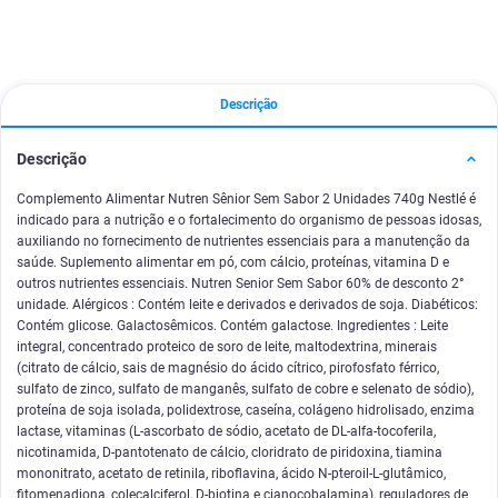
Descrição
Descrição
Complemento Alimentar Nutren Sênior Sem Sabor 2 Unidades 740g Nestlé é
indicado para a nutrição e o fortalecimento do organismo de pessoas idosas,
auxiliando no fornecimento de nutrientes essenciais para a manutenção da
saúde. Suplemento alimentar em pó, com cálcio, proteínas, vitamina D e
outros nutrientes essenciais. Nutren Senior Sem Sabor 60% de desconto 2°
unidade. Alérgicos : Contém leite e derivados e derivados de soja. Diabéticos:
Contém glicose. Galactosêmicos. Contém galactose. Ingredientes : Leite
integral, concentrado proteico de soro de leite, maltodextrina, minerais
(citrato de cálcio, sais de magnésio do ácido cítrico, pirofosfato férrico,
sulfato de zinco, sulfato de manganês, sulfato de cobre e selenato de sódio),
proteína de soja isolada, polidextrose, caseína, colágeno hidrolisado, enzima
lactase, vitaminas (L-ascorbato de sódio, acetato de DL-alfa-tocoferila,
nicotinamida, D-pantotenato de cálcio, cloridrato de piridoxina, tiamina
mononitrato, acetato de retinila, riboflavina, ácido N-pteroil-L-glutâmico,
fitomenadiona, colecalciferol, D-biotina e cianocobalamina), reguladores de