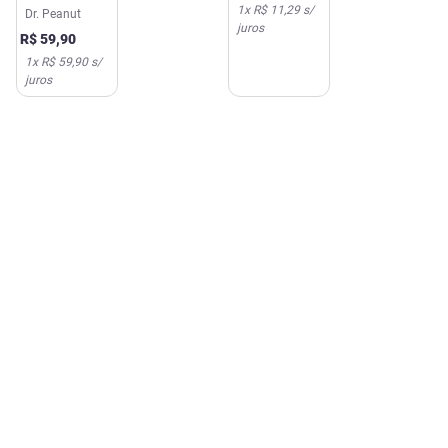
1
x
R$ 11,29
s/
Peanut Avelã
Dr. Peanut
juros
com Whey
R$
59
,
90
Protein 600g
1
x
R$ 59,90
s/
juros