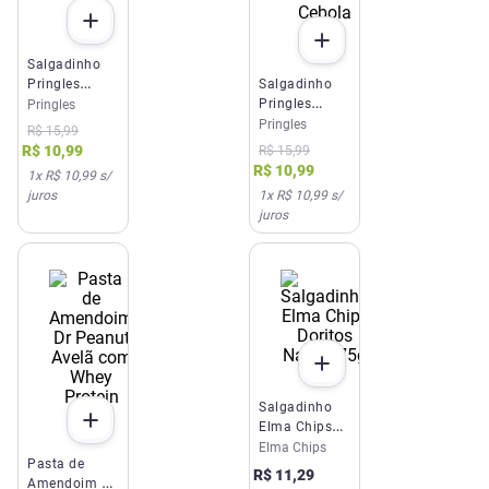
Salgadinho
Pringles
Salgadinho
Original 104g
Pringles
Pringles
Creme e
Pringles
R$
15
,
99
Cebola 109g
R$
10
,
99
R$
15
,
99
R$
10
,
99
1
x
R$ 10,99
s/
juros
1
x
R$ 10,99
s/
juros
Salgadinho
Elma Chips
Doritos
Elma Chips
Pasta de
Nacho 75g
R$
11
,
29
Amendoim Dr