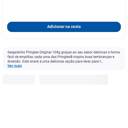
Adicionar na cesta
Salgadinho Pringles Original 104g graças ao seu sabor delicioso e forma
fácil de empilhar, cada uma das Pringles® inspira boas lembranças e
diversão. Este snack é uma deliciosa opção para levar para t...
Ver mais
Pringles
R$
15
,
99
-
31
%
R$
10
,
99
Adicionar à cesta
1
x