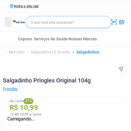
Insira o seu cep
Cupons
Serviços de Saúde
Nossas Marcas
Mercado
Salgadinhos E Snacks
Salgadinhos
Salgadinho Pringles Original 104g
Pringles
-
31
%
R$
15
,
99
R$
10
,
99
1
x
R$ 10,99
s/ juros
Carregando...