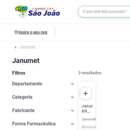
Insira o seu cep
Janumet
Janumet
Filtros
3
resultados
Departamento
Medicamentos
(
3
)
Categoria
Janumet
Diabetes
(
3
)
Fabricante
XR
50+1000mg
Janumet
Merck Sharp & Dohme
(
2
)
60
Forma Farmacêutica
Comprimidos
R$
339
,
49