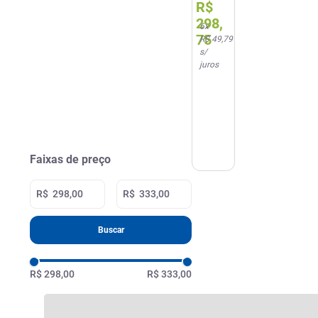
R$
Revestidos
Merck
298
,
6
x
75
R$ 49,79
s/
juros
Faixas de preço
R$
R$
Buscar
R$ 298,00
R$ 333,00