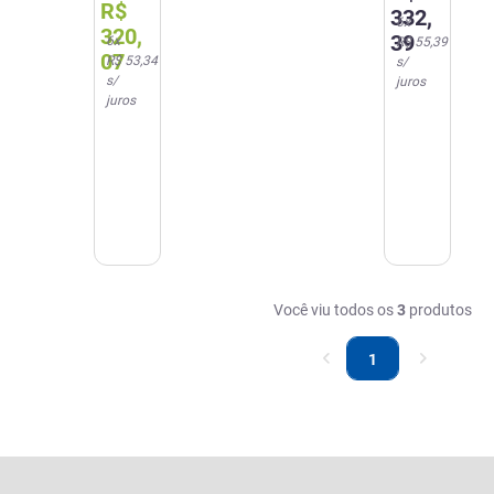
R$
Revestidos
Revestidos
332
,
6
x
Merck
Merck
320
,
39
6
x
R$ 55,39
07
R$ 53,34
s/
s/
juros
juros
Você viu todos os
3
produtos
1