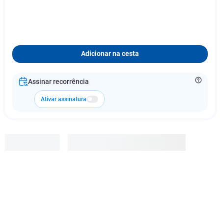
Adicionar na cesta
Assinar recorrência
Ativar assinatura
Janumet
R$
332
,
39
Adicionar à cesta
6
x