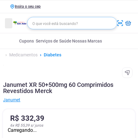
Insira o seu cep
Cupons
Serviços de Saúde
Nossas Marcas
Medicamentos
Diabetes
Janumet XR 50+500mg 60 Comprimidos
Revestidos Merck
Janumet
R$
332
,
39
6
x
R$ 55,39
s/ juros
Carregando...