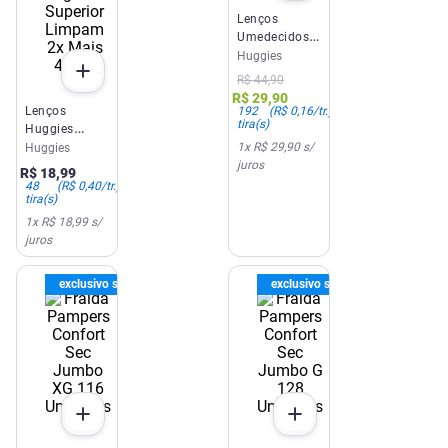
Lenços
Umedecidos
Huggies
Huggies
Rosto e Corpo
R$
44
,
90
Limpeza 4 x
R$
29
,
90
48 Un
192
(
R$ 0,16
/tr.)
Lenços
tira(s)
Huggies
1
x
R$ 29,90
s/
Higiene
Huggies
juros
Superior
R$
18
,
99
Limpam 2x
48
(
R$ 0,40
/tr.)
tira(s)
Mais 48 Un
1
x
R$ 18,99
s/
juros
exclusivo site e app
exclusivo site e app