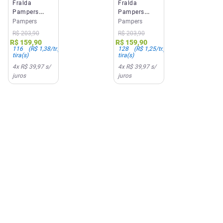
Fralda
Fralda
Pampers
Pampers
Confort Sec
Confort Sec
Pampers
Pampers
Jumbo XG
Jumbo G 128
R$
203
,
90
R$
203
,
90
116 Unidades
Unidades
R$
159
,
90
R$
159
,
90
116
(
R$ 1,38
/tr.)
128
(
R$ 1,25
/tr.)
tira(s)
tira(s)
4
x
R$ 39,97
s/
4
x
R$ 39,97
s/
juros
juros