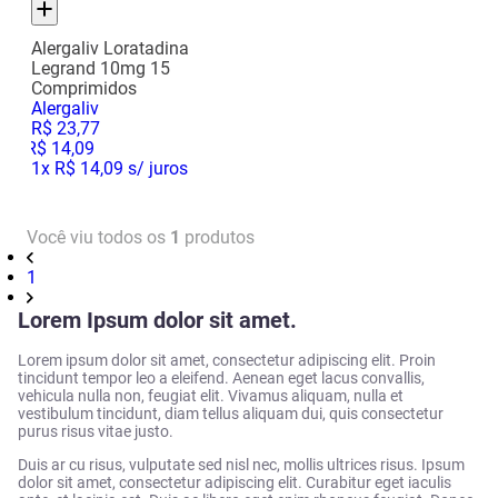
Alergaliv Loratadina
Legrand 10mg 15
Comprimidos
Alergaliv
R$
23
,
77
R$
14
,
09
1
x
R$ 14,09
s/ juros
Você viu todos os
1
produtos
1
Lorem Ipsum dolor sit amet.
Lorem ipsum dolor sit amet, consectetur adipiscing elit. Proin
tincidunt tempor leo a eleifend. Aenean eget lacus convallis,
vehicula nulla non, feugiat elit. Vivamus aliquam, nulla et
vestibulum tincidunt, diam tellus aliquam dui, quis consectetur
purus risus vitae justo.
Duis ar cu risus, vulputate sed nisl nec, mollis ultrices risus. Ipsum
dolor sit amet, consectetur adipiscing elit. Curabitur eget iaculis