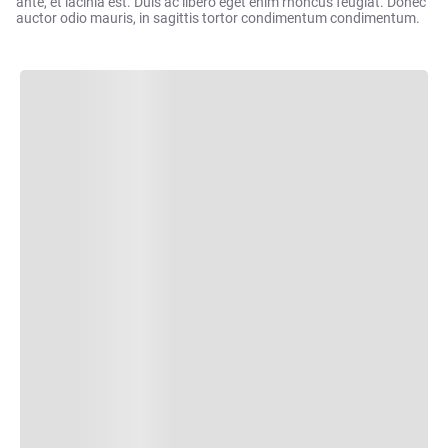
ante, et lacinia est. Duis ac libero eget enim rhoncus feugiat. Donec
auctor odio mauris, in sagittis tortor condimentum condimentum.