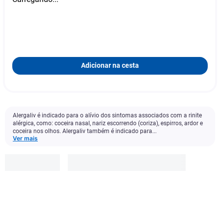
Adicionar na cesta
Alergaliv é indicado para o alívio dos sintomas associados com a rinite
alérgica, como: coceira nasal, nariz escorrendo (coriza), espirros, ardor e
coceira nos olhos. Alergaliv também é indicado para...
Ver mais
Alergaliv
R$
23
,
77