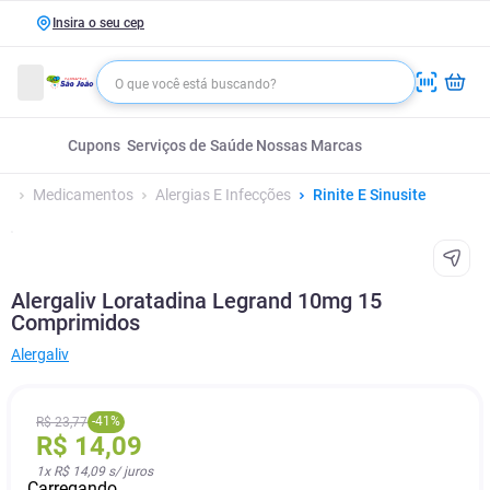
Insira o seu cep
Cupons
Serviços de Saúde
Nossas Marcas
Medicamentos
Alergias E Infecções
Rinite E Sinusite
Alergaliv Loratadina Legrand 10mg 15
Comprimidos
Alergaliv
-
41
%
R$
23
,
77
R$
14
,
09
1
x
R$ 14,09
s/ juros
Carregando...