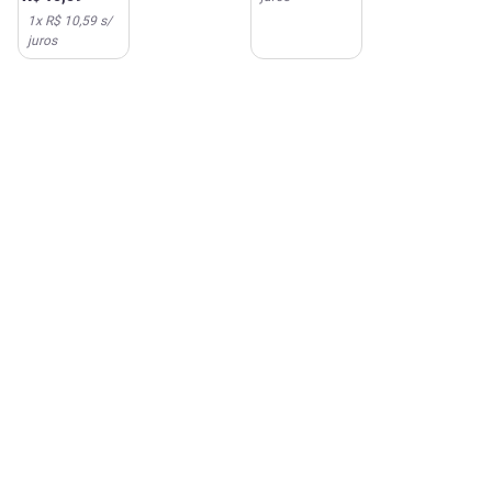
1
x
R$ 10,59
s/
juros