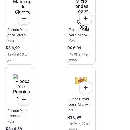
Pipoca Yoki
Pipoca Yoki
para Micro-
para Micro-
ondas
ondas Toque
Yoki
Yoki
Manteiga de
de Chef 100g
R$
6
,
99
R$
6
,
99
Cinema 100g
1
x
R$ 6,99
s/
1
x
R$ 6,99
s/
juros
juros
Pipoca Yoki
para Micro-
ondas
Yoki
Pipoca Yoki
Natural 100g
Premium
R$
6
,
99
400g
Yoki
1
x
R$ 6,99
s/
R$
10
,
59
juros