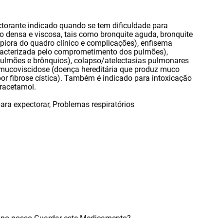
orante indicado quando se tem dificuldade para
ão densa e viscosa
,
tais como bronquite aguda
,
bronquite
piora do quadro clínico e complicações)
,
enfisema
racterizada pelo comprometimento dos pulmões)
,
ulmões e brônquios)
,
colapso/atelectasias pulmonares
mucoviscidose (doença hereditária que produz muco
r fibrose cística). Também é indicado para intoxicação
aracetamol.
para expectorar
,
Problemas respiratórios