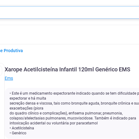
e Produtiva
Xarope Acetilcisteína Infantil 120ml Genérico EMS
Ems
• Este é um medicamento expectorante indicado quando se tem dificuldade 
expectorar e há muita
secreção densa e viscosa, tais como bronquite aguda, bronquite crônica e su
exacerbações (piora
do quadro clínico e complicações), enfisema pulmonar, pneumonia,
colapso/atelectasias pulmonares, mucoviscidose. Também é indicado para
intoxicação acidental ou voluntária por paracetamol
• Acetilcisteína
• Genérico