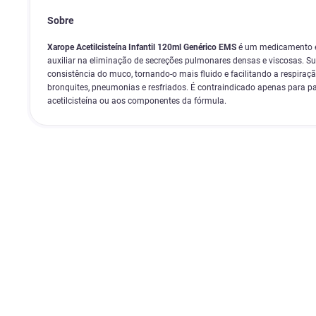
Sobre
Xarope Acetilcisteína Infantil 120ml Genérico EMS
é um medicamento e
auxiliar na eliminação de secreções pulmonares densas e viscosas. S
consistência do muco, tornando-o mais fluido e facilitando a respira
bronquites, pneumonias e resfriados. É contraindicado apenas para pa
acetilcisteína ou aos componentes da fórmula.