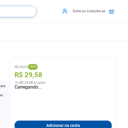
Entre ou Cadastre-se
-
30
%
R$
42
,
31
R$
29
,
58
1
x
R$ 29,58
s/ juros
para
Carregando...
as
Adicionar na cesta