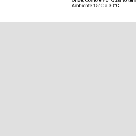
Onde, Como e Por Quanto te
Ambiente 15°C a 30°C