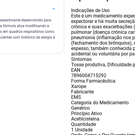
Indicações de Uso
Este é um medicamento expect
xpectorante desenvolvido para
expectorar e há muita secreç
crônica e suas exacerbações (
ua fórmula atua modificando a
pulmonar (doença crônica ca
ção em quadros respiratórios como
pneumonia (inflamação nos p
cientes com histórico de alergia à
(fechamento dos brônquios)
,
espesso
,
também conhecida po
acidental ou voluntária por p
Sintomas
Tosse produtiva
,
Dificuldade 
EAN
7896004715292
Forma Farmacêutica
Xarope
Fabricante
EMS
Categoria do Medicamento
Genérico
Princípio Ativo
Acetilcisteína
Quantidade
1 Unidade