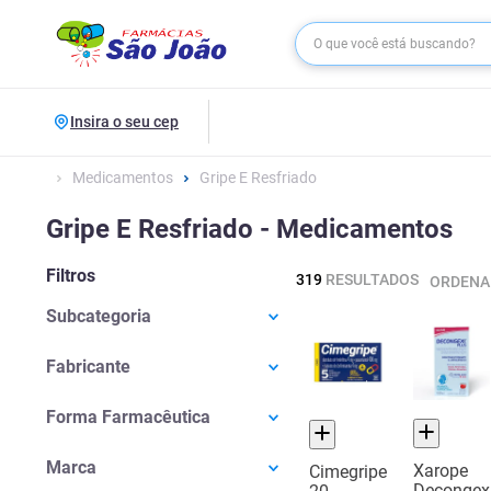
Insira o seu cep
Medicamentos
Gripe E Resfriado
Gripe E Resfriado - Medicamentos
Filtros
319
RESULTADOS
ORDENA
Subcategoria
Desentupir Nariz
(
96
)
Fabricante
Para Tosse
(
49
)
Abbott do Brasil
(
3
)
Xarope Para Tosse Produtiva
(
46
)
Forma Farmacêutica
Aché
(
29
)
Antigripais
(
37
)
Cápsula Dura
(
5
)
Apis Flora
(
8
)
Xarope Para Tosse Seca
(
19
)
Marca
Xarope
Cimegripe
Comprimido
(
34
)
Arese Pharma
(
2
)
Decongex