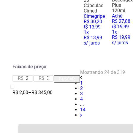
20
Plus
Cápsulas
Comprimido Revestido
(
7
)
Baldoni
(
3
)
120ml
Cimed
Conta Gotas
(
8
)
Bayer
(
2
)
Aché
Cimegripe
Envelope
(
13
)
Biolab
(
1
)
R$
27
,
88
R$
30
,
20
R$
19
,
99
R$
13
,
99
Granulado
(
2
)
Boiron
(
4
)
1
x
1
x
Gotas
(
4
)
Bravir
(
1
)
R$ 19,99
R$ 13,99
Pastilha Gomosa
(
1
)
Catarinense Pharma
(
3
)
s/ juros
s/ juros
Ver mais 39
Pomada
(
8
)
Spray
(
17
)
Ver mais 16
Faixas de preço
Mostrando
24 de 319
R$
R$
BUSCAR
1
2
R$ 2,00
–
R$ 345,00
3
4
14