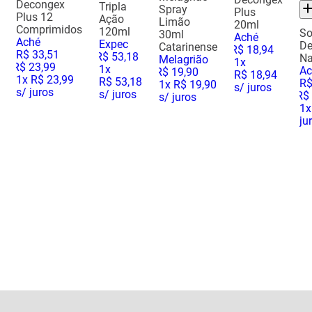
Decongex
Tripla
Spray
Plus
Plus 12
Ação
Limão
20ml
Comprimidos
120ml
So
30ml
Aché
Aché
Expec
De
Catarinense
R$
18
,
94
R$
33
,
51
R$
53
,
18
Na
Melagrião
1
x
R$
23
,
99
1
x
Ac
R$
19
,
90
R$ 18,94
1
x
R$ 23,99
R$ 53,18
R
1
x
R$ 19,90
s/ juros
s/ juros
s/ juros
R$
s/ juros
1
x
ju