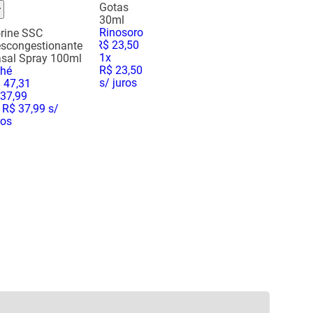
Gotas
30ml
Rinosoro
rine SSC
R$
23
,
50
scongestionante
1
x
sal Spray 100ml
R$ 23,50
hé
s/ juros
$
47
,
31
37
,
99
R$ 37,99
s/
ros