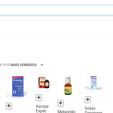
R POR
MAIS VENDIDOS
Xarope
Gotas
Expec
Melagrião
Decongex