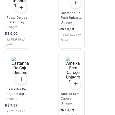
Castanha Do
Passa De Uva
Pará Uniagro
Preta Uniagro
30g
Uniagro
150g
Uniagro
R$
10
,
19
R$
9
,
99
1
x
R$ 10,19
s/
1
x
R$ 9,99
s/
juros
juros
Castanha De
Caju Uniagro
Ameixa Sem
30g
Caroço
Uniagro
Uniagro 150g
Uniagro
R$
7
,
39
R$
13
,
19
1
x
R$ 7,39
s/