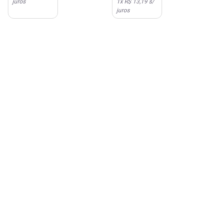
juros
1
x
R$ 13,19
s/
juros