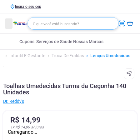
Insira o seu cep
Cupons
Serviços de Saúde
Nossas Marcas
Infantil E Gestante
Troca De Fraldas
Lenços Umedecidos
Toalhas Umedecidas Turma da Cegonha 140
Unidades
Dr. Reddy's
R$
14
,
99
1
x
R$ 14,99
s/ juros
Carregando...