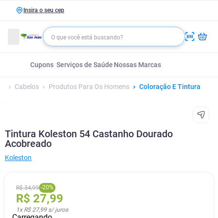
Insira o seu cep
Cupons
Serviços de Saúde
Nossas Marcas
Cabelos
Produtos Para Os Homens
Coloração E Tintura
Tintura Koleston 54 Castanho Dourado
Acobreado
Koleston
-
20
%
R$
34
,
99
R$
27
,
99
1
x
R$ 27,99
s/ juros
Carregando...