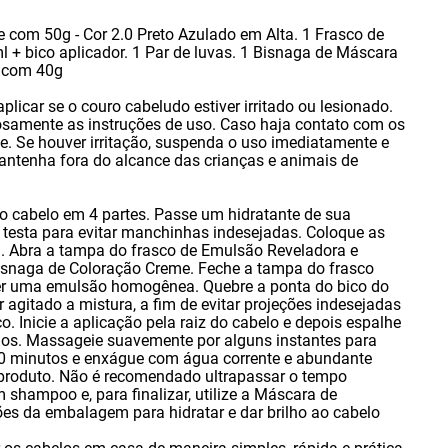
 com 50g - Cor 2.0 Preto Azulado em Alta. 1 Frasco de
+ bico aplicador. 1 Par de luvas. 1 Bisnaga de Máscara
e com 40g
aplicar se o couro cabeludo estiver irritado ou lesionado.
rosamente as instruções de uso. Caso haja contato com os
. Se houver irritação
,
suspenda o uso imediatamente e
antenha fora do alcance das crianças e animais de
 o cabelo em 4 partes. Passe um hidratante de sua
e testa para evitar manchinhas indesejadas. Coloque as
. Abra a tampa do frasco de Emulsão Reveladora e
isnaga de Coloração Creme. Feche a tampa do frasco
ter uma emulsão homogênea. Quebre a ponta do bico do
r agitado a mistura
,
a fim de evitar projeções indesejadas
o. Inicie a aplicação pela raiz do cabelo e depois espalhe
ios. Massageie suavemente por alguns instantes para
r 20 minutos e enxágue com água corrente e abundante
 produto. Não é recomendado ultrapassar o tempo
om shampoo e
,
para finalizar
,
utilize a Máscara de
es da embalagem para hidratar e dar brilho ao cabelo