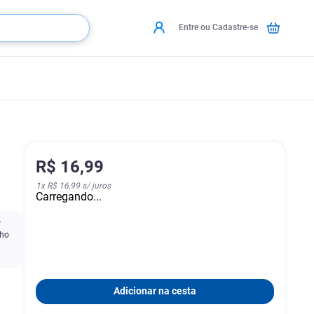
Entre ou Cadastre-se
R$
16
,
99
1
x
R$ 16,99
s/ juros
Carregando...
r
lho
Adicionar na cesta