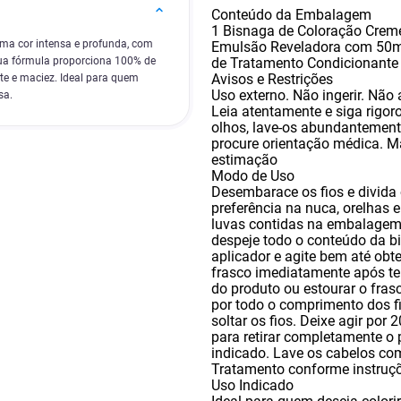
Conteúdo da Embalagem
1 Bisnaga de Coloração Creme
 uma cor intensa e profunda, com
Emulsão Reveladora com 50ml 
de Tratamento Condicionant
 Sua fórmula proporciona 100% de
Avisos e Restrições
te e maciez. Ideal para quem
Uso externo. Não ingerir. Não 
sa.
Leia atentamente e siga rigo
olhos
,
lave-os abundantemente
procure orientação médica. M
estimação
Modo de Uso
Desembarace os fios e divida
preferência na nuca
,
orelhas 
luvas contidas na embalagem
despeje todo o conteúdo da b
aplicador e agite bem até ob
frasco imediatamente após te
do produto ou estourar o frasc
por todo o comprimento dos f
soltar os fios. Deixe agir po
para retirar completamente o
indicado. Lave os cabelos c
Tratamento conforme instruçõ
Uso Indicado