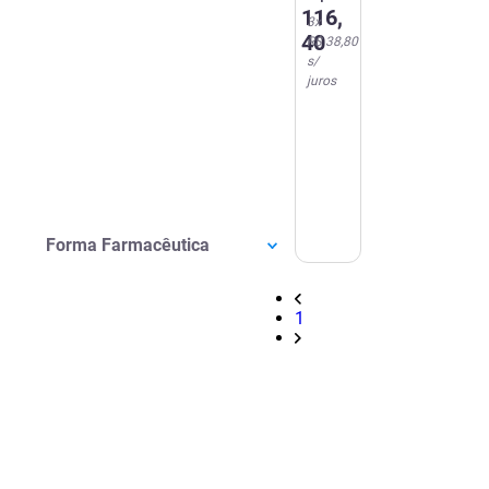
116
,
3
x
40
R$ 38,80
s/
juros
Forma Farmacêutica
1