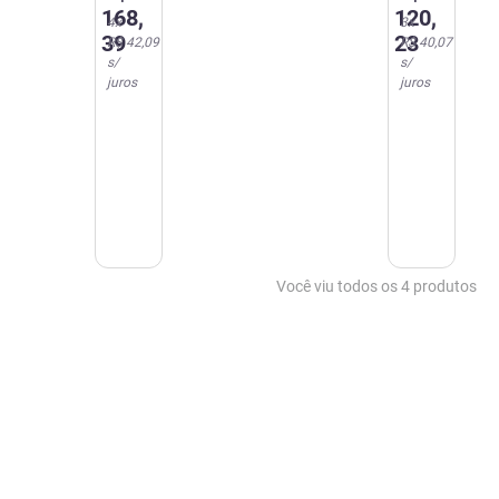
Eurofarma
Eurofarma
168
,
120
,
4
x
3
x
39
23
R$ 42,09
R$ 40,07
s/
s/
juros
juros
Você viu todos os
4
produtos