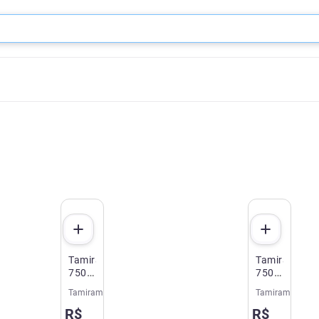
Tamiram
Tamiram
750mg
750mg
7
5
Tamiram
Tamiram
Comprimidos
Comprimidos
R$
R$
Revestidos
Revestidos