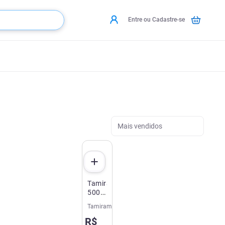
Entre ou Cadastre-se
Mais vendidos
Tamiram
500mg
10
Tamiram
Comprimidos
R$
Revestidos