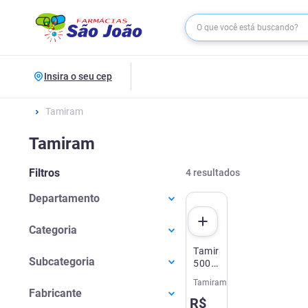
Insira o seu cep
Tamiram
Tamiram
Filtros
4
resultados
Departamento
Medicamentos
(
4
)
Categoria
Tamiram
Alergias E Infecções
(
4
)
Subcategoria
500mg
7
Tamiram
Infecção
(
4
)
Comprimidos
Fabricante
R$
Eurofarma