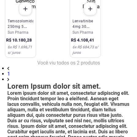
Temozolomida
Lenvatinibe
250mg 5
4mg 30
Comprimidos
Cápsulas Sun
Sun Pharma
Sun Pharma
Genérico Sun
Pharma
R$
10
.
180
,
28
R$
4
.
108
,
41
Pharma
6
x
R$ 1.696,71
6
x
R$ 684,73
s/
s/ juros
juros
Você viu todos os
2
produtos
1
Lorem Ipsum dolor sit amet.
Lorem ipsum dolor sit amet, consectetur adipiscing elit.
Proin tincidunt tempor leo a eleifend. Aenean eget
lacus convallis, vehicula nulla non, feugiat elit. Vivamus
aliquam, nulla et vestibulum tincidunt, diam tellus
aliquam dui, quis consectetur purus risus vitae justo.
Duis ar cu risus, vulputate sed nisl nec, mollis ultrices
risus. Ipsum dolor sit amet, consectetur adipiscing elit.
Curabitur eget iaculis ante, et lacinia est. Duis ac libero