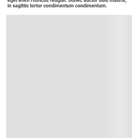
eget enim rhoncus feugiat. Donec auctor odio mauris,
in sagittis tortor condimentum condimentum.