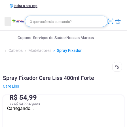
Insira o seu cep
Cupons
Serviços de Saúde
Nossas Marcas
Cabelos
Modeladores
Spray Fixador
Spray Fixador Care Liss 400ml Forte
Care Liss
R$
54
,
99
1
x
R$ 54,99
s/ juros
Carregando...