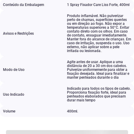
Conteúdo da Embalagem
1 Spray Fixador Care Liss Forte
,
400ml
Produto inflamável. Não pulverizar
perto de chamas
,
superfícies quentes
ou em direção ao fogo. Não expor a
temperaturas superiores a 50°C. Evitar
contato direto com os olhos. Em caso
Avisos e Restrições
de contato
,
enxaguar imediatamente.
Manter fora do alcance de crianças. Em
caso de irritação
,
suspenda o uso. Uso
externo
,
não aplicar sobre a pele
irritada ou lesionada.
Agite antes de usar. Aplique a uma
distância de 20 a 30 cm dos cabelos.
Modo de Uso
Pulverize uniformemente para obter a
fixação desejada. Ideal para finalizar e
manter penteados durante o dia
Indicado para todos os tipos de cabelo.
Proporciona fixação forte
,
ideal para
Uso Indicado
penteados elaborados que precisam
durar mais tempo
Volume
400ml.