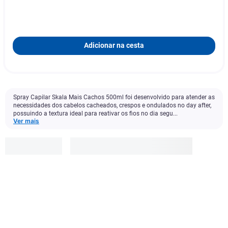
Adicionar na cesta
Spray Capilar Skala Mais Cachos 500ml foi desenvolvido para atender as
necessidades dos cabelos cacheados, crespos e ondulados no day after,
possuindo a textura ideal para reativar os fios no dia segu...
Ver mais
Skala
R$
32
,
99
Adicionar à cesta
1
x