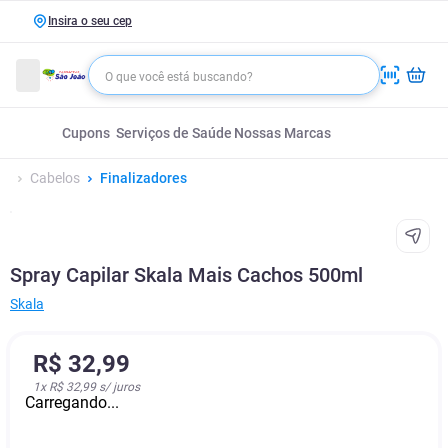
Insira o seu cep
Cupons
Serviços de Saúde
Nossas Marcas
Cabelos
Finalizadores
Spray Capilar Skala Mais Cachos 500ml
Skala
R$
32
,
99
1
x
R$ 32,99
s/ juros
Carregando...