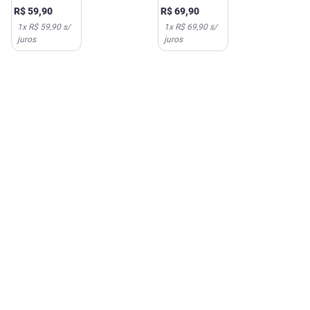
350g
30ml
R$
59
,
90
R$
69
,
90
1
x
R$ 59,90
s/
1
x
R$ 69,90
s/
juros
juros