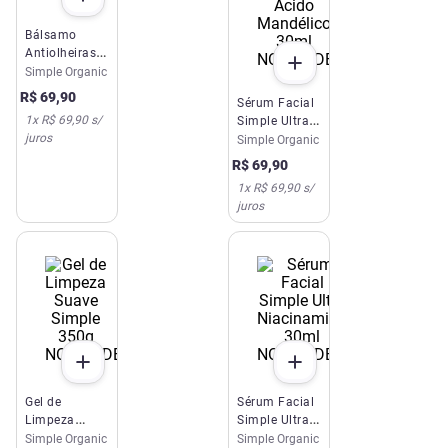
Bálsamo
Antiolheiras
NOVIDADE
Simple 12g
Simple Organic
R$
69
,
90
Sérum Facial
1
x
R$ 69,90
s/
Simple Ultra
juros
Ácido
Simple Organic
Mandélico
R$
69
,
90
30ml
1
x
R$ 69,90
s/
juros
NOVIDADE
NOVIDADE
Gel de
Sérum Facial
Limpeza
Simple Ultra
Suave Simple
Niacinamida
Simple Organic
Simple Organic