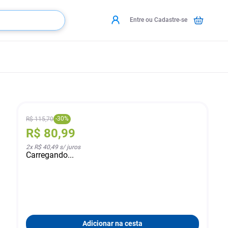
Entre ou Cadastre-se
-
30
%
R$
115
,
70
R$
80
,
99
2
x
R$ 40,49
s/ juros
Carregando...
Adicionar na cesta