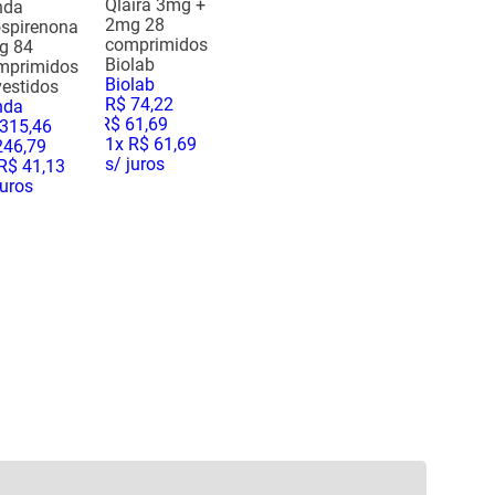
Qlaira 3mg +
nda
2mg 28
spirenona
comprimidos
g 84
Biolab
mprimidos
Biolab
estidos
R$
74
,
22
nda
R$
61
,
69
315
,
46
1
x
R$ 61,69
246
,
79
s/ juros
R$ 41,13
juros