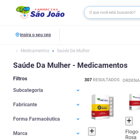
Insira o seu cep
Medicamentos
Saúde Da Mulher
Saúde Da Mulher - Medicamentos
Filtros
307
RESULTADOS
ORDENA
Subcategoria
Anticoncepcional
(
173
)
Fabricante
Ginecológicos
(
63
)
Abbott do Brasil
(
4
)
Menopausa
(
32
)
Forma Farmacêutica
Aché
(
20
)
Cólica
(
24
)
Cápsula Dura
(
1
)
Althaia
(
3
)
Flogo-
Marca
Rosa
Cápsula Mole
(
2
)
Apsen
(
4
)