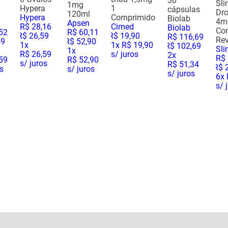
30
Sli
1mg
Hypera
1
cápsulas
Dro
120ml
Hypera
Comprimido
Biolab
4m
Apsen
R$
28
,
16
Cimed
Biolab
Co
52
R$
60
,
11
R$
26
,
59
R$
19
,
90
R$
116
,
69
Rev
59
R$
52
,
90
1
x
1
x
R$ 19,90
R$
102
,
69
Sli
1
x
R$ 26,59
s/ juros
2
x
R$
59
R$ 52,90
s/ juros
R$ 51,34
R$
os
s/ juros
s/ juros
6
x
s/ 