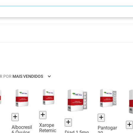
R POR
MAIS VENDIDOS
Xarope
Albocresil
Pantogar
Retemic
6 Óvulos
Diad 1,5mg