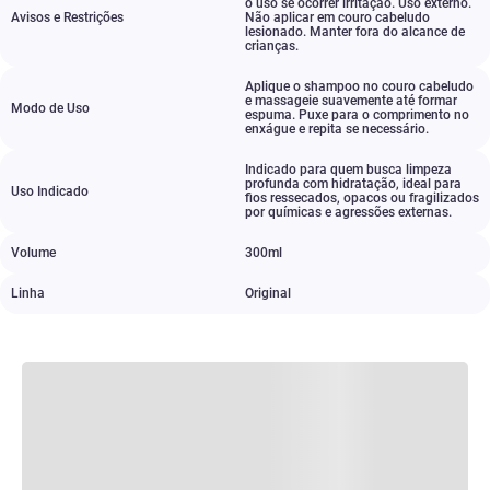
o uso se ocorrer irritação. Uso externo.
Avisos e Restrições
Não aplicar em couro cabeludo
lesionado. Manter fora do alcance de
crianças.
Aplique o shampoo no couro cabeludo
e massageie suavemente até formar
Modo de Uso
espuma. Puxe para o comprimento no
enxágue e repita se necessário.
Indicado para quem busca limpeza
profunda com hidratação
,
ideal para
Uso Indicado
fios ressecados
,
opacos ou fragilizados
por químicas e agressões externas.
Volume
300ml
Linha
Original