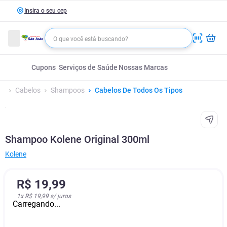
Insira o seu cep
Cupons
Serviços de Saúde
Nossas Marcas
Cabelos
Shampoos
Cabelos De Todos Os Tipos
Shampoo Kolene Original 300ml
Kolene
R$
19
,
99
1
x
R$ 19,99
s/ juros
Carregando...