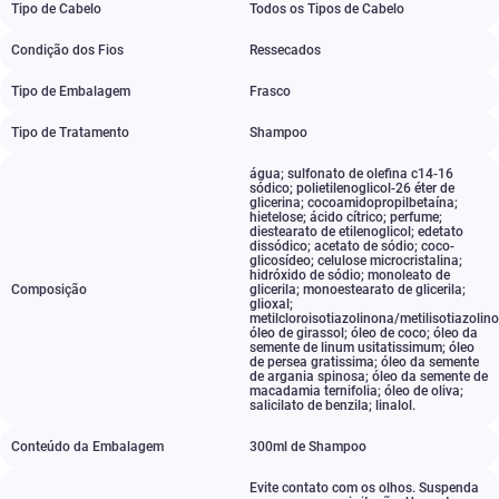
Tipo de Cabelo
Todos os Tipos de Cabelo
Condição dos Fios
Ressecados
Tipo de Embalagem
Frasco
Tipo de Tratamento
Shampoo
água; sulfonato de olefina c14-16
sódico; polietilenoglicol-26 éter de
glicerina; cocoamidopropilbetaína;
hietelose; ácido cítrico; perfume;
diestearato de etilenoglicol; edetato
dissódico; acetato de sódio; coco-
glicosídeo; celulose microcristalina;
hidróxido de sódio; monoleato de
Composição
glicerila; monoestearato de glicerila;
glioxal;
metilcloroisotiazolinona/metilisotiazolin
óleo de girassol; óleo de coco; óleo da
semente de linum usitatissimum; óleo
de persea gratissima; óleo da semente
de argania spinosa; óleo da semente de
macadamia ternifolia; óleo de oliva;
salicilato de benzila; linalol.
Conteúdo da Embalagem
300ml de Shampoo
Evite contato com os olhos. Suspenda