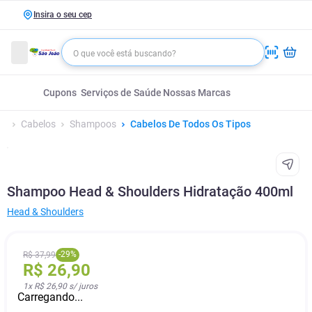
Insira o seu cep
Cupons
Serviços de Saúde
Nossas Marcas
Cabelos
Shampoos
Cabelos De Todos Os Tipos
Shampoo Head & Shoulders Hidratação 400ml
Head & Shoulders
-
29
%
R$
37
,
99
R$
26
,
90
1
x
R$ 26,90
s/ juros
Carregando...