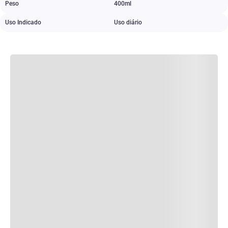
Peso
400ml
Uso Indicado
Uso diário