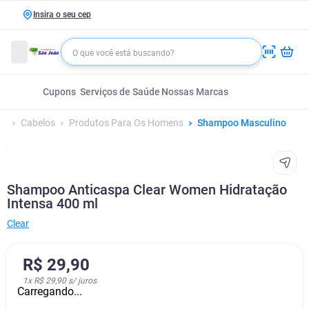
Insira o seu cep
Cupons
Serviços de Saúde
Nossas Marcas
Cabelos
Produtos Para Os Homens
Shampoo Masculino
Shampoo Anticaspa Clear Women Hidratação
Intensa 400 ml
Clear
R$
29
,
90
1
x
R$ 29,90
s/ juros
Carregando...