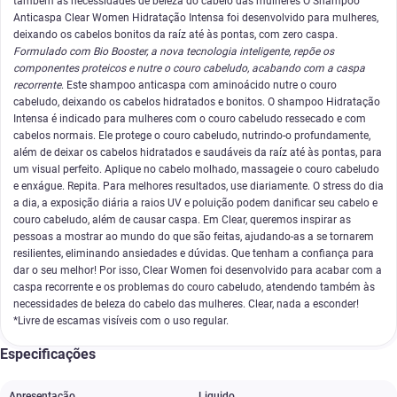
também às necessidades de beleza do cabelo das mulheres O Shampoo
Anticaspa Clear Women Hidratação Intensa foi desenvolvido para mulheres,
deixando os cabelos bonitos da raíz até às pontas, com zero caspa
.
Formulado com Bio Booster, a nova tecnologia inteligente, repõe os
componentes proteicos e nutre o couro cabeludo, acabando com a caspa
recorrente
. Este shampoo anticaspa com aminoácido nutre o couro
cabeludo, deixando os cabelos hidratados e bonitos. O shampoo Hidratação
Intensa é indicado para mulheres com o couro cabeludo ressecado e com
cabelos normais. Ele protege o couro cabeludo, nutrindo-o profundamente,
além de deixar os cabelos hidratados e saudáveis da raíz até às pontas, para
um visual perfeito. Aplique no cabelo molhado, massageie o couro cabeludo
e enxágue. Repita. Para melhores resultados, use diariamente. O stress do dia
a dia, a exposição diária a raios UV e poluição podem danificar seu cabelo e
couro cabeludo, além de causar caspa. Em Clear, queremos inspirar as
pessoas a mostrar ao mundo do que são feitas, ajudando-as a se tornarem
resilientes, eliminando ansiedades e dúvidas. Que tenham a confiança para
dar o seu melhor! Por isso, Clear Women foi desenvolvido para acabar com a
caspa recorrente e os problemas do couro cabeludo, atendendo também às
necessidades de beleza do cabelo das mulheres. Clear, nada a esconder!
*Livre de escamas visíveis com o uso regular.
Especificações
Apresentação
Liquido