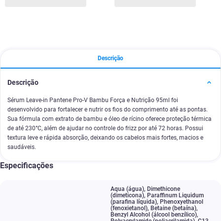
Descrição
Descrição
Sérum Leave-in Pantene Pro-V Bambu Força e Nutrição 95ml foi
desenvolvido para fortalecer e nutrir os fios do comprimento até as pontas.
Sua fórmula com extrato de bambu e óleo de rícino oferece proteção térmica
de até 230°C, além de ajudar no controle do frizz por até 72 horas. Possui
textura leve e rápida absorção, deixando os cabelos mais fortes, macios e
saudáveis.
Especificações
Aqua (água)
,
Dimethicone
(dimeticona)
,
Paraffinum Liquidum
(parafina líquida)
,
Phenoxyethanol
(fenoxietanol)
,
Betaine (betaína)
,
Benzyl Alcohol (álcool benzílico)
,