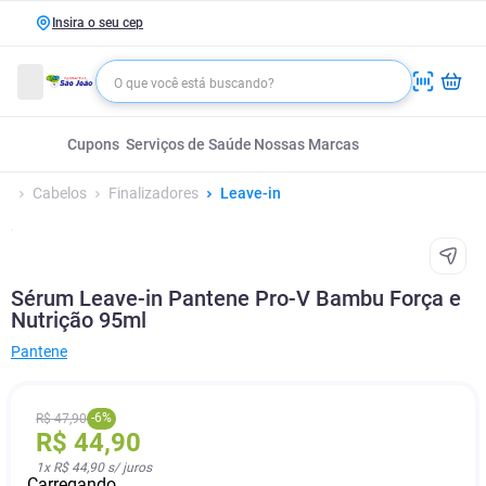
Insira o seu cep
Cupons
Serviços de Saúde
Nossas Marcas
Cabelos
Finalizadores
Leave-in
Sérum Leave-in Pantene Pro-V Bambu Força e
Nutrição 95ml
Pantene
-
6
%
R$
47
,
90
R$
44
,
90
1
x
R$ 44,90
s/ juros
Carregando...