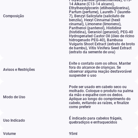
Polyacrylamide (poliacrilamida)
,
C13-
14 Alkane (C13-14 alcano)
,
Ethylhexylglycerin (etilhexilglicerina)
,
Parfum (perfume)
,
Laureth-7 (laurete-
Composição
7)
,
Benzyl Salicylate (salicilato de
benzila)
,
Hexyl Cinnamal (hexil
cinamal)
,
Limonene (limoneno)
,
Panthenol (pantenol)
,
Histidine
(histidina)
,
Geraniol (geraniol)
,
PEG-40
Hydrogenated Castor Oil (óleo de rícino
hidrogenado PEG-40)
,
Bambusa
Vulgaris Shoot Extract (extrato de broto
de bambu)
,
Vitis Vinifera Seed Extract
(extrato da semente de uva)
Evite o contato com os olhos. Manter
fora do alcance de crianças. Se
Avisos e Restrições
observar alguma reação desfavorável
suspender o uso
Pode ser usado em cabelo seco ou
molhado. Coloque o produto na palma
da mão e espalhe com os dedos.
Modo de Uso
Aplique ao longo do comprimento do
cabelo
,
evitando as raízes
,
e finalize
como preferir
É indicado para cabelos frágeis
,
Uso Indicado
quebradiços e enfraquecidos
Volume
95ml