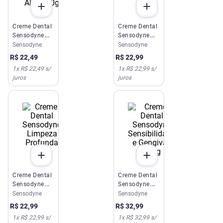
Creme Dental
Creme Dental
Sensodyne
Sensodyne
Rápido Alívio
Original 90g
Sensodyne
Sensodyne
50g
R$
22
,
49
R$
22
,
99
1
x
R$ 22,49
s/
1
x
R$ 22,99
s/
juros
juros
Creme Dental
Creme Dental
Sensodyne
Sensodyne
Limpeza
Sensibilidade
Sensodyne
Sensodyne
Profunda 90g
e Gengivas
R$
22
,
99
R$
32
,
99
100g
1
x
R$ 22,99
s/
1
x
R$ 32,99
s/