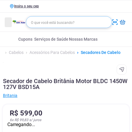
Insira o seu cep
Cupons
Serviços de Saúde
Nossas Marcas
Cabelos
Acessórios Para Cabelos
Secadores De Cabelo
Secador de Cabelo Britânia Motor BLDC 1450W
127V BSD15A
Britania
R$
599
,
00
6
x
R$ 99,83
s/ juros
Carregando...