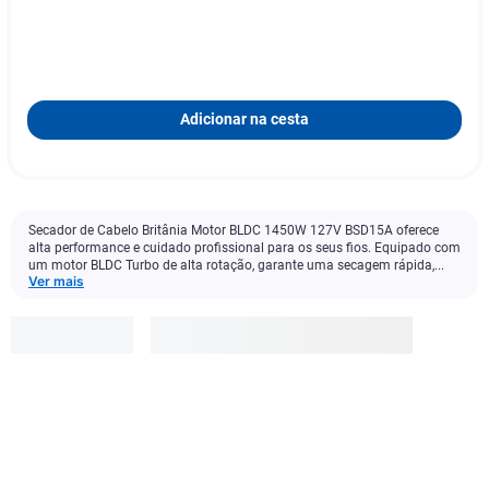
Adicionar na cesta
Secador de Cabelo Britânia Motor BLDC 1450W 127V BSD15A oferece
alta performance e cuidado profissional para os seus fios. Equipado com
um motor BLDC Turbo de alta rotação, garante uma secagem rápida,...
Ver mais
Britania
R$
599
,
00