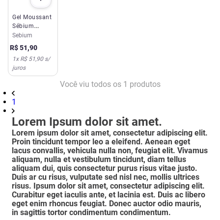
Gel Moussant
Sébium
100ml
Sebium
R$
51
,
90
1
x
R$ 51,90
s/
juros
Você viu todos os
1
produtos
1
Lorem Ipsum dolor sit amet.
Lorem ipsum dolor sit amet, consectetur adipiscing elit.
Proin tincidunt tempor leo a eleifend. Aenean eget
lacus convallis, vehicula nulla non, feugiat elit. Vivamus
aliquam, nulla et vestibulum tincidunt, diam tellus
aliquam dui, quis consectetur purus risus vitae justo.
Duis ar cu risus, vulputate sed nisl nec, mollis ultrices
risus. Ipsum dolor sit amet, consectetur adipiscing elit.
Curabitur eget iaculis ante, et lacinia est. Duis ac libero
eget enim rhoncus feugiat. Donec auctor odio mauris,
in sagittis tortor condimentum condimentum.