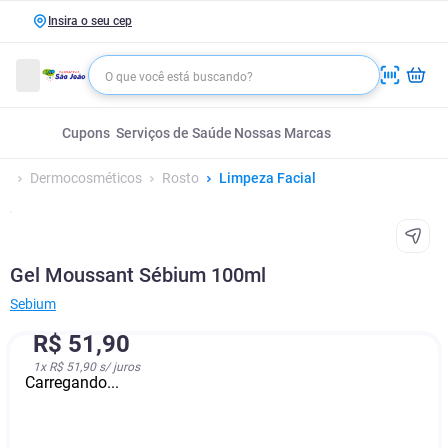
Insira o seu cep
Cupons
Serviços de Saúde
Nossas Marcas
Dermocosméticos
Rosto
Limpeza Facial
Gel Moussant Sébium 100ml
Sebium
R$
51
,
90
1
x
R$ 51,90
s/ juros
Carregando...