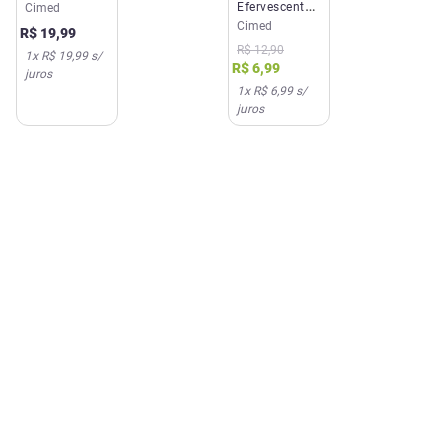
500mg
Efervescente
Cimed
Imunidade 60
Aceviton 1g
Cimed
R$
19
,
99
Comprimidos
Laranja 10
R$
12
,
90
1
x
R$ 19,99
s/
comprimidos
R$
6
,
99
juros
Cimed
1
x
R$ 6,99
s/
juros