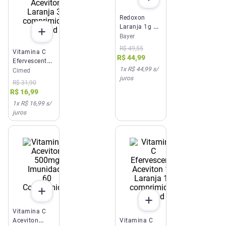
Redoxon
Laranja 1g 30
Comprimidos
Bayer
Efervescentes
R$
49
,
55
Vitamina C
R$
44
,
99
Efervescente
1
x
R$ 44,99
s/
+ Zinco
Cimed
juros
Aceviton
R$
31
,
90
Laranja 30
R$
16
,
99
comprimidos
1
x
R$ 16,99
s/
Cimed
juros
Vitamina C
Aceviton
Vitamina C