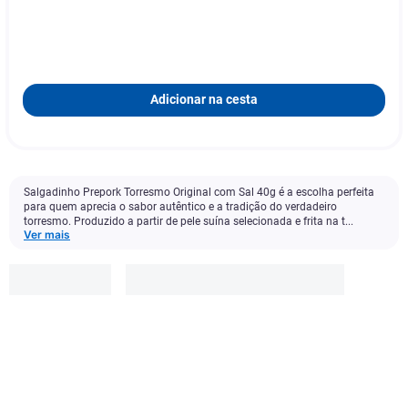
Adicionar na cesta
Salgadinho Prepork Torresmo Original com Sal 40g é a escolha perfeita
para quem aprecia o sabor autêntico e a tradição do verdadeiro
torresmo. Produzido a partir de pele suína selecionada e frita na t...
Ver mais
Semalo
R$
9
,
49