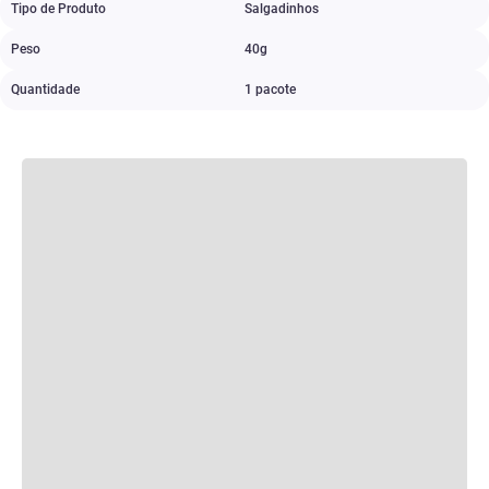
Tipo de Produto
Salgadinhos
Peso
40g
Quantidade
1 pacote