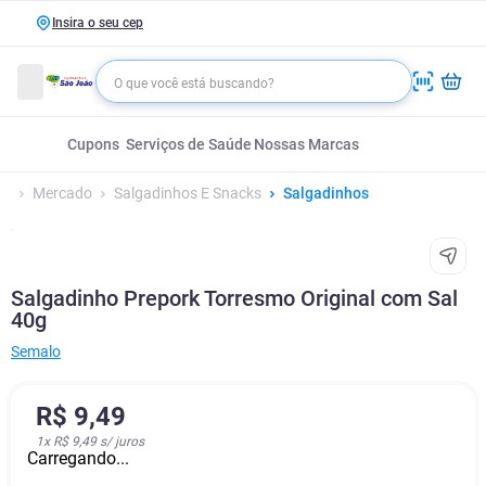
Insira o seu cep
Cupons
Serviços de Saúde
Nossas Marcas
Mercado
Salgadinhos E Snacks
Salgadinhos
Salgadinho Prepork Torresmo Original com Sal
40g
Semalo
R$
9
,
49
1
x
R$ 9,49
s/ juros
Carregando...